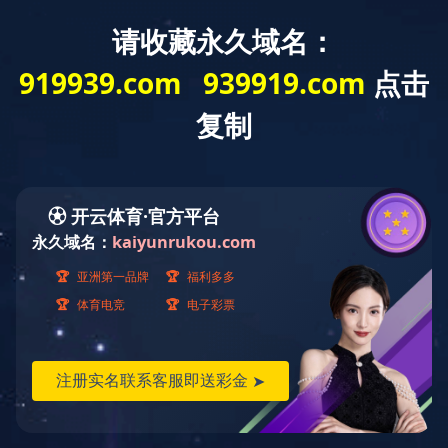
视听现场
新疆公司学习现场
字号：
小
中
大
发布时间：2022-10-17 信息来源：中国华能